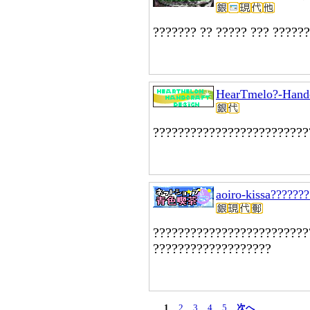
??????? ?? ????? ??? ?????
HearTmelo?-Handc
?????????????????????????
aoiro-kissa??????
?????????????????????????
???????????????????
1
2
3
4
5
次へ