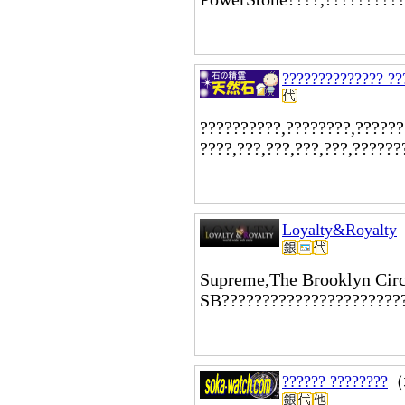
?????????????? ??
??????????,????????,??????
????,???,???,???,???,??????
Loyalty&Royalty
Supreme,The Brooklyn Cir
SB??????????????????????
?????? ????????
（