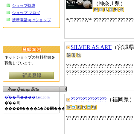
（神奈川県）
ショップ特典
ショップ ブログ
*/??????/* ??????????????
携帯電話向けショップ
SILVER AS ART
（宮城
ネットショップの無料登録を
募集しています。
?????????????????????????
?????????????????????????
�ͥ��륵����List.com
???????????????
（福岡県
�ͥ��륵
����θ����ߡ�Ź�޾���
?????????????????????????