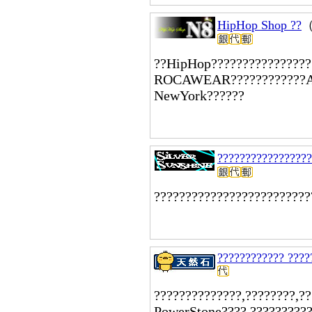
HipHop Shop ??
??HipHop??????????????
ROCAWEAR????????????A
NewYork??????
?????????????????
?????????????????????????
???????????? ????
??????????????,????????,??
PowerStone????,??????????