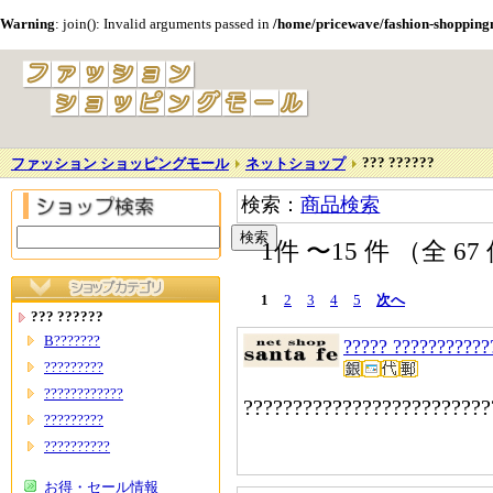
Warning
: join(): Invalid arguments passed in
/home/pricewave/fashion-shopping
??? ??????
ファッション ショッピングモール
ネットショップ
検索：
商品検索
1件 〜15 件 （全 6
1
2
3
4
5
次へ
??? ??????
B???????
????? ???????????
?????????
????????????
?????????????????????????
?????????
??????????
お得・セール情報